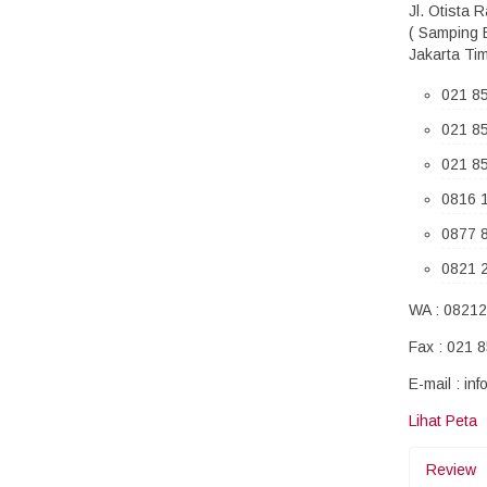
Jl. Otista 
( Samping 
Jakarta Tim
021 8
021 8
021 8
0816 
0877 
0821 
WA : 0821
Fax : 021 
E-mail : in
Lihat Peta
Review