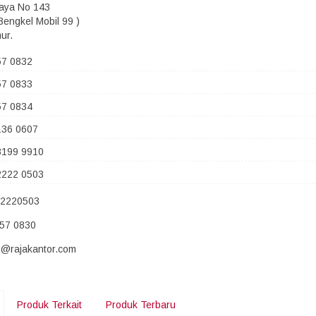
Raya No 143
Bengkel Mobil 99 )
ur.
57 0832
57 0833
57 0834
136 0607
8199 9910
2222 0503
22220503
857 0830
fo@rajakantor.com
Produk Terkait
Produk Terbaru