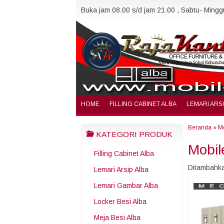
Buka jam 08.00 s/d jam 21.00 , Sabtu- Minggu
HOME
FILLING CABINET ALBA
LEMARI ARS
Beranda
»
Mo
KATEGORI PRODUK
Mobil
Filling Cabinet Alba
Ditambahka
Lemari Arsip Alba
Lemari Gambar Alba
Locker Besi Alba
Meja Besi Alba