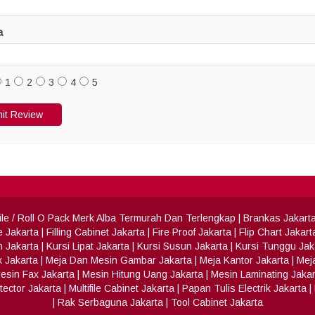
a
1
2
3
4
5
 File / Roll O Pack Merk Alba Termurah Dan Terlengkap
|
Brankas Jakart
e Jakarta
|
Filling Cabinet Jakarta
|
Fire Proof Jakarta
|
Flip Chart Jakart
h Jakarta
|
Kursi Lipat Jakarta
|
Kursi Susun Jakarta
|
Kursi Tunggu Jak
x Jakarta
|
Meja Dan Mesin Gambar Jakarta
|
Meja Kantor Jakarta
|
Meja
esin Fax Jakarta
|
Mesin Hitung Uang Jakarta
|
Mesin Laminating Jakar
ector Jakarta
|
Multifile Cabinet Jakarta
|
Papan Tulis Electrik Jakarta
|
|
Rak Serbaguna Jakarta
|
Tool Cabinet Jakarta