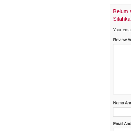
Belum a
Silahka
Your emai
Review A
Nama An
Email An