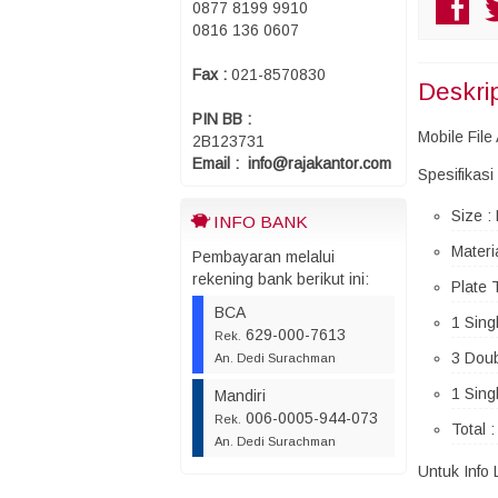
0877 8199 9910
0816 136 0607
Fax :
021-8570830
Deskri
PIN BB :
Mobile Fil
2B123731
Email : info@rajakantor.com
Spesifikasi
Size :
INFO BANK
Materia
Pembayaran melalui
rekening bank berikut ini:
Plate 
BCA
1 Sing
629-000-7613
Rek.
3 Dou
An. Dedi Surachman
1 Sin
Mandiri
006-0005-944-073
Rek.
Total 
An. Dedi Surachman
Untuk Info