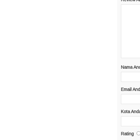
Nama An
Email An
Kota And
Rating