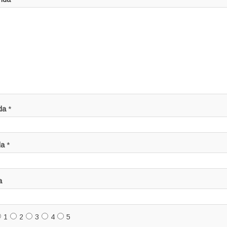
da
*
da
*
a
1
2
3
4
5