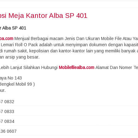
psi
Meja Kantor Alba SP 401
r Alba SP 401
lba.com
Menjual Berbagai macam Jenis Dan Ukuran Mobile File Atau Ya
i Lemari Roll O Pack adalah untuk menyimpan dokumen dengan kapasit
di rumah sakit, kepolisian dan kantor-kantor lain yang memiliki banya
n arsip yang besar.
 Lebih Lanjut Silahkan Hubungi
Mobilefilealba.com
Alamat Dan Nomer Tel
Raya No 143
Bengkel Mobil 99 )
ur.
57 0832
57 0833
57 0834
136 0607