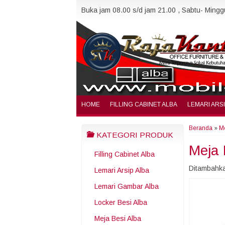
Buka jam 08.00 s/d jam 21.00 , Sabtu- Minggu
HOME
FILLING CABINET ALBA
LEMARI ARS
Beranda
»
Me
KATEGORI PRODUK
Meja 
Filling Cabinet Alba
Ditambahka
Lemari Arsip Alba
Lemari Gambar Alba
Locker Besi Alba
Meja Besi Alba