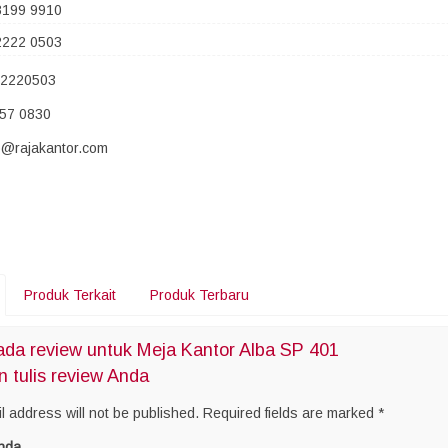
8199 9910
2222 0503
22220503
857 0830
fo@rajakantor.com
Produk Terkait
Produk Terbaru
da review untuk Meja Kantor Alba SP 401
n tulis review Anda
l address will not be published.
Required fields are marked
*
nda