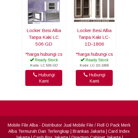
Locker Besi Alba
Locker Besi Alba
Tanpa Kaki LC
Tanpa Kaki LC-
506 GD
1D-1806
*harga hubungi cs
*harga hubungi cs
Ready Stock
Ready Stock
Kode: LC 506 GD
Kode: LC-1D-1806
Hubungi
Hubungi
Kami
Kami
Mobile File Alba
- Distributor Jual Mobile File / Roll O Pack Merk
Alba Termurah Dan Terlengkap
|
Brankas Jakarta
|
Card Index
Jakarta
|
Cash Box Jakarta
|
Direction Cabinet Jakarta
|