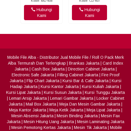
Kode: MD 408
Kode: CD 407
Hubungi
Hubungi
Kami
Kami
Mobile File Alba
- Distributor Jual Mobile File / Roll O Pack Merk
Alba Termurah Dan Terlengkap
|
Brankas Jakarta
|
Card Index
Jakarta
|
Cash Box Jakarta
|
Direction Cabinet Jakarta
|
Electronic Safe Jakarta
|
Filling Cabinet Jakarta
|
Fire Proof
Jakarta
|
Flip Chart Jakarta
|
Kursi Bar & Cafe Jakarta
|
Kursi
Hadap Jakarta
|
Kursi Kantor Jakarta
|
Kursi Kuliah Jakarta
|
Kursi Lipat Jakarta
|
Kursi Susun Jakarta
|
Kursi Tunggu Jakarta
|
Lemari Arsip Jakarta
|
Lemari Gambar Jakarta
|
Locker Cabinet
Jakarta
|
Mail Box Jakarta
|
Meja Dan Mesin Gambar Jakarta
|
Meja Kantor Jakarta
|
Meja Ketik Jakarta
|
Meja Lipat Jakarta
|
Mesin Absensi Jakarta
|
Mesin Binding Jakarta
|
Mesin Fax
Jakarta
|
Mesin Hitung Uang Jakarta
|
Mesin Laminating Jakarta
|
Mesin Pemotong Kertas Jakarta
|
Mesin Tik Jakarta
|
Mobile