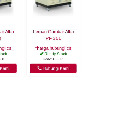
ar Alba
Lemari Gambar Alba
0
PF 361
ngi cs
*harga hubungi cs
tock
Ready Stock
360
Kode: PF 361
Kami
Hubungi Kami