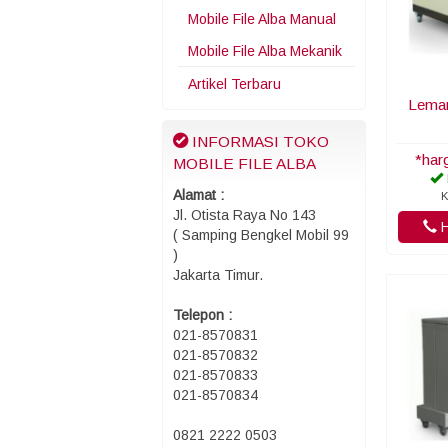
Mobile File Alba Manual
Mobile File Alba Mekanik
Artikel Terbaru
Lemar
INFORMASI TOKO
*har
MOBILE FILE ALBA
Alamat :
K
Jl. Otista Raya No 143
H
( Samping Bengkel Mobil 99
)
Jakarta Timur.
Telepon :
021-8570831
021-8570832
021-8570833
021-8570834
0821 2222 0503