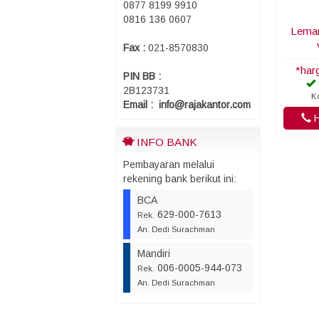
0877 8199 9910
0816 136 0607
Lemar
Fax :
021-8570830
*har
PIN BB :
2B123731
K
Email : info@rajakantor.com
H
INFO BANK
Pembayaran melalui
rekening bank berikut ini:
BCA
629-000-7613
Rek.
An. Dedi Surachman
Mandiri
006-0005-944-073
Rek.
An. Dedi Surachman