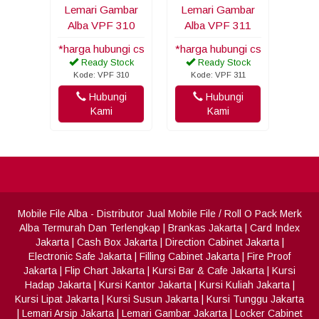
Lemari Gambar
Lemari Gambar
Alba VPF 310
Alba VPF 311
*harga hubungi cs
*harga hubungi cs
Ready Stock
Ready Stock
Kode: VPF 310
Kode: VPF 311
Hubungi
Hubungi
Kami
Kami
Mobile File Alba
- Distributor Jual Mobile File / Roll O Pack Merk
Alba Termurah Dan Terlengkap
|
Brankas Jakarta
|
Card Index
Jakarta
|
Cash Box Jakarta
|
Direction Cabinet Jakarta
|
Electronic Safe Jakarta
|
Filling Cabinet Jakarta
|
Fire Proof
Jakarta
|
Flip Chart Jakarta
|
Kursi Bar & Cafe Jakarta
|
Kursi
Hadap Jakarta
|
Kursi Kantor Jakarta
|
Kursi Kuliah Jakarta
|
Kursi Lipat Jakarta
|
Kursi Susun Jakarta
|
Kursi Tunggu Jakarta
|
Lemari Arsip Jakarta
|
Lemari Gambar Jakarta
|
Locker Cabinet