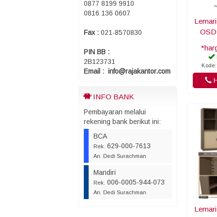
0877 8199 9910
0816 136 0607
Lemari
OSD
Fax :
021-8570830
*har
PIN BB :
2B123731
Kode:
Email : info@rajakantor.com
H
INFO BANK
Pembayaran melalui
rekening bank berikut ini:
BCA
629-000-7613
Rek.
An. Dedi Surachman
Mandiri
006-0005-944-073
Rek.
An. Dedi Surachman
Lemari