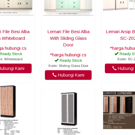
 File Besi Alba
Lemari File Besi Alba
Lemari Arsip B
h Whiteboard
With Sliding Glass
SC-20
Door
ga hubungi cs
*harga hubu
Ready Stock
Ready S
*harga hubungi cs
e: Whiteboard
Kode: SC-
Ready Stock
Kode: Sliding Glass Door
ubungi Kami
Hubungi 
Hubungi Kami