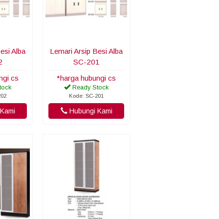
esi Alba
Lemari Arsip Besi Alba
2
SC-201
ngi cs
*harga hubungi cs
tock
Ready Stock
202
Kode: SC-201
Kami
Hubungi Kami