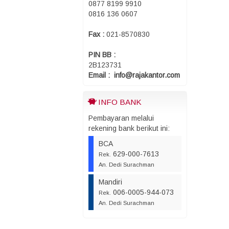
0877 8199 9910
0816 136 0607
Fax :
021-8570830
PIN BB :
2B123731
Email : info@rajakantor.com
INFO BANK
Pembayaran melalui
rekening bank berikut ini:
BCA
629-000-7613
Rek.
An. Dedi Surachman
Mandiri
006-0005-944-073
Rek.
An. Dedi Surachman