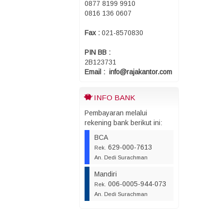
0877 8199 9910
0816 136 0607
Fax :
021-8570830
PIN BB :
2B123731
Email : info@rajakantor.com
INFO BANK
Pembayaran melalui
rekening bank berikut ini:
BCA
629-000-7613
Rek.
An. Dedi Surachman
Mandiri
006-0005-944-073
Rek.
An. Dedi Surachman