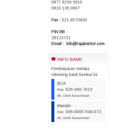
0877 8199 9910
0816 136 0607
Fax :
021-8570830
PIN BB :
2B123731
Email : info@rajakantor.com
INFO BANK
Pembayaran melalui
rekening bank berikut ini:
BCA
629-000-7613
Rek.
An. Dedi Surachman
Mandiri
006-0005-944-073
Rek.
An. Dedi Surachman