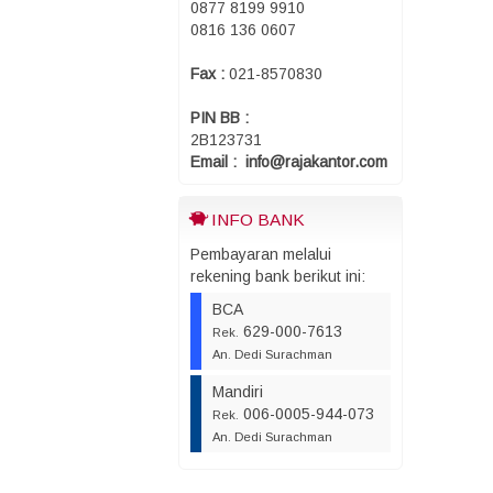
0877 8199 9910
0816 136 0607
Fax :
021-8570830
PIN BB :
2B123731
Email : info@rajakantor.com
INFO BANK
Pembayaran melalui
rekening bank berikut ini:
BCA
629-000-7613
Rek.
An. Dedi Surachman
Mandiri
006-0005-944-073
Rek.
An. Dedi Surachman