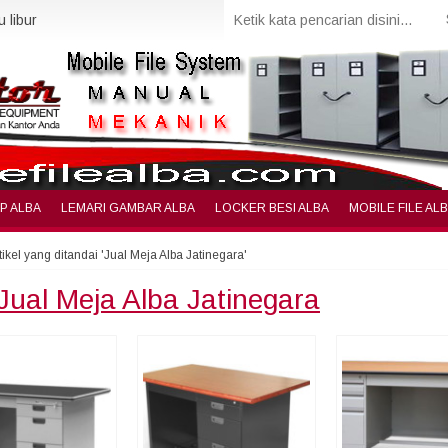
 libur
IP ALBA
LEMARI GAMBAR ALBA
LOCKER BESI ALBA
MOBILE FILE AL
tikel yang ditandai 'Jual Meja Alba Jatinegara'
Jual Meja Alba Jatinegara