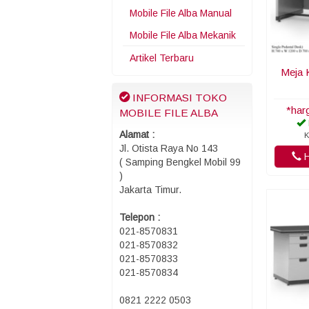
Mobile File Alba Manual
Mobile File Alba Mekanik
Artikel Terbaru
Meja 
INFORMASI TOKO
*har
MOBILE FILE ALBA
Alamat :
K
Jl. Otista Raya No 143
H
( Samping Bengkel Mobil 99
)
Jakarta Timur.
Telepon :
021-8570831
021-8570832
021-8570833
021-8570834
0821 2222 0503