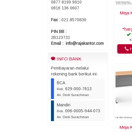
0877 8199 9910
0816 136 0607
Meja 
Fax :
021-8570830
*har
PIN BB :
2B123731
K
Email : info@rajakantor.com
H
INFO BANK
Pembayaran melalui
rekening bank berikut ini:
BCA
629-000-7613
Rek.
An. Dedi Surachman
Mandiri
006-0005-944-073
Rek.
An. Dedi Surachman
Meja 