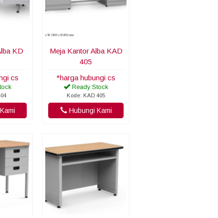
Alba KD
Meja Kantor Alba KAD
405
ngi cs
*harga hubungi cs
tock
Ready Stock
404
Kode: KAD 405
Kami
Hubungi Kami