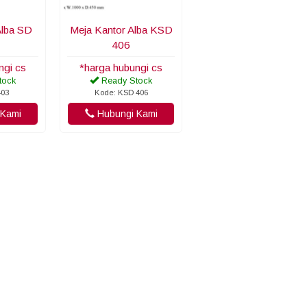
Alba SD
Meja Kantor Alba KSD
406
ngi cs
*harga hubungi cs
tock
Ready Stock
403
Kode: KSD 406
Kami
Hubungi Kami