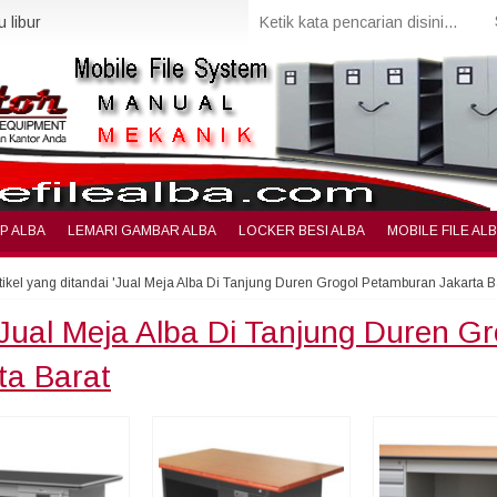
 libur
IP ALBA
LEMARI GAMBAR ALBA
LOCKER BESI ALBA
MOBILE FILE AL
tikel yang ditandai 'Jual Meja Alba Di Tanjung Duren Grogol Petamburan Jakarta B
Jual Meja Alba Di Tanjung Duren G
ta Barat