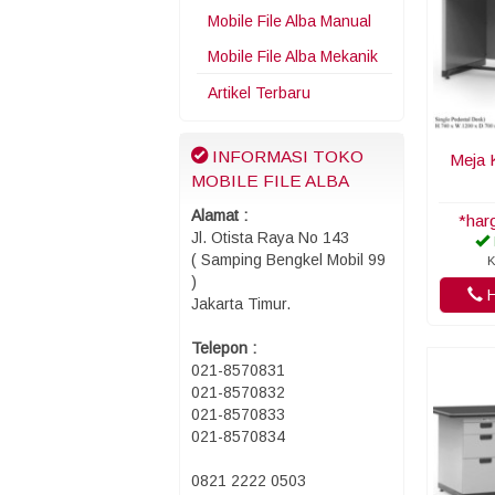
Mobile File Alba Manual
Mobile File Alba Mekanik
Artikel Terbaru
INFORMASI TOKO
Meja 
MOBILE FILE ALBA
Alamat :
*har
Jl. Otista Raya No 143
( Samping Bengkel Mobil 99
K
)
H
Jakarta Timur.
Telepon :
021-8570831
021-8570832
021-8570833
021-8570834
0821 2222 0503