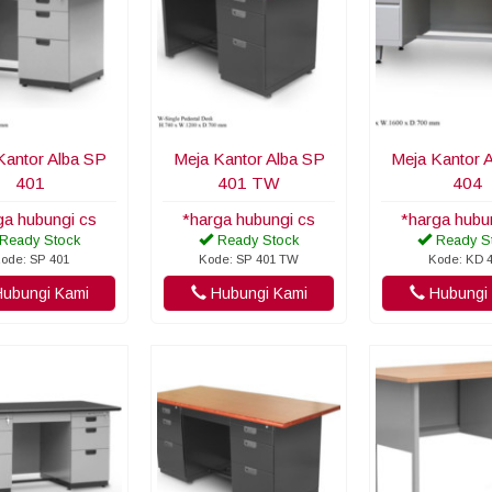
Kantor Alba SP
Meja Kantor Alba SP
Meja Kantor 
401
401 TW
404
ga hubungi cs
*harga hubungi cs
*harga hubu
Ready Stock
Ready Stock
Ready S
ode: SP 401
Kode: SP 401 TW
Kode: KD 
ubungi Kami
Hubungi Kami
Hubungi 