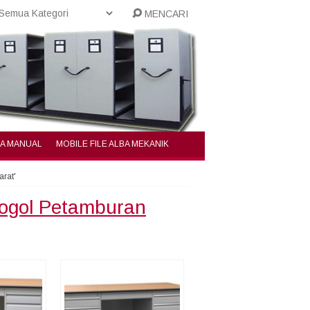
MENCARI
BA MANUAL
MOBILE FILE ALBA MEKANIK
arat'
rogol Petamburan