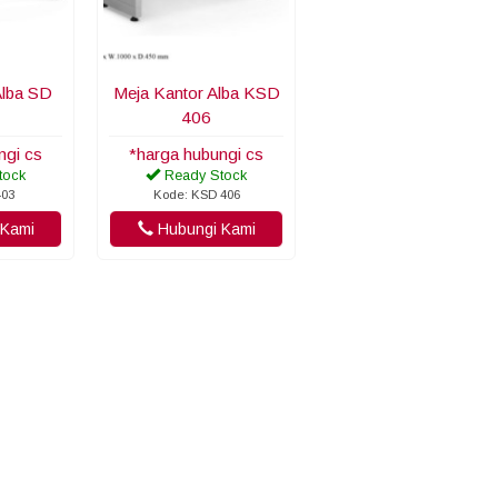
Alba SD
Meja Kantor Alba KSD
406
ngi cs
*harga hubungi cs
tock
Ready Stock
403
Kode: KSD 406
Kami
Hubungi Kami