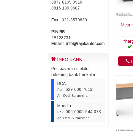
0877 8199 9910
0816 136 0607
Fax :
021-8570830
Meja 
PIN BB :
2B123731
*har
Email : info@rajakantor.com
K
INFO BANK
H
Pembayaran melalui
rekening bank berikut ini:
BCA
629-000-7613
Rek.
An. Dedi Surachman
Mandiri
006-0005-944-073
Rek.
An. Dedi Surachman