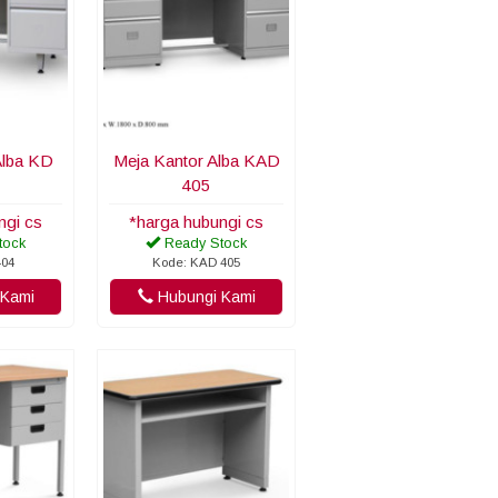
Alba KD
Meja Kantor Alba KAD
405
ngi cs
*harga hubungi cs
tock
Ready Stock
404
Kode: KAD 405
Kami
Hubungi Kami