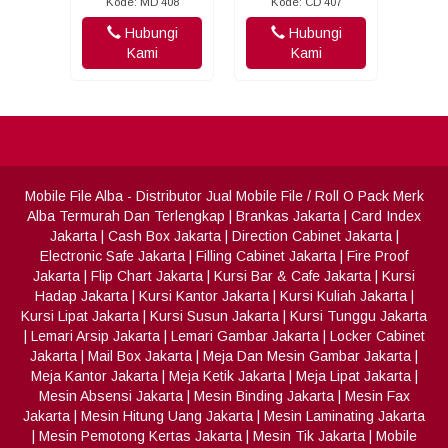
Kode: MD 408
Kode: CD 407
Hubungi
Hubungi
Kami
Kami
Mobile File Alba
- Distributor Jual Mobile File / Roll O Pack Merk
Alba Termurah Dan Terlengkap
|
Brankas Jakarta
|
Card Index
Jakarta
|
Cash Box Jakarta
|
Direction Cabinet Jakarta
|
Electronic Safe Jakarta
|
Filling Cabinet Jakarta
|
Fire Proof
Jakarta
|
Flip Chart Jakarta
|
Kursi Bar & Cafe Jakarta
|
Kursi
Hadap Jakarta
|
Kursi Kantor Jakarta
|
Kursi Kuliah Jakarta
|
Kursi Lipat Jakarta
|
Kursi Susun Jakarta
|
Kursi Tunggu Jakarta
|
Lemari Arsip Jakarta
|
Lemari Gambar Jakarta
|
Locker Cabinet
Jakarta
|
Mail Box Jakarta
|
Meja Dan Mesin Gambar Jakarta
|
Meja Kantor Jakarta
|
Meja Ketik Jakarta
|
Meja Lipat Jakarta
|
Mesin Absensi Jakarta
|
Mesin Binding Jakarta
|
Mesin Fax
Jakarta
|
Mesin Hitung Uang Jakarta
|
Mesin Laminating Jakarta
|
Mesin Pemotong Kertas Jakarta
|
Mesin Tik Jakarta
|
Mobile