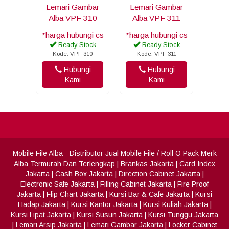
Lemari Gambar
Lemari Gambar
Alba VPF 310
Alba VPF 311
*harga hubungi cs
*harga hubungi cs
Ready Stock
Ready Stock
Kode: VPF 310
Kode: VPF 311
Hubungi
Hubungi
Kami
Kami
Mobile File Alba
- Distributor Jual Mobile File / Roll O Pack Merk
Alba Termurah Dan Terlengkap
|
Brankas Jakarta
|
Card Index
Jakarta
|
Cash Box Jakarta
|
Direction Cabinet Jakarta
|
Electronic Safe Jakarta
|
Filling Cabinet Jakarta
|
Fire Proof
Jakarta
|
Flip Chart Jakarta
|
Kursi Bar & Cafe Jakarta
|
Kursi
Hadap Jakarta
|
Kursi Kantor Jakarta
|
Kursi Kuliah Jakarta
|
Kursi Lipat Jakarta
|
Kursi Susun Jakarta
|
Kursi Tunggu Jakarta
|
Lemari Arsip Jakarta
|
Lemari Gambar Jakarta
|
Locker Cabinet