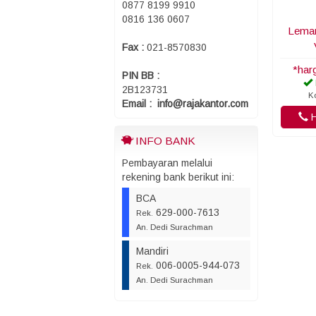
0877 8199 9910
0816 136 0607
Lemar
Fax :
021-8570830
*har
PIN BB :
2B123731
K
Email : info@rajakantor.com
H
INFO BANK
Pembayaran melalui
rekening bank berikut ini:
BCA
629-000-7613
Rek.
An. Dedi Surachman
Mandiri
006-0005-944-073
Rek.
An. Dedi Surachman