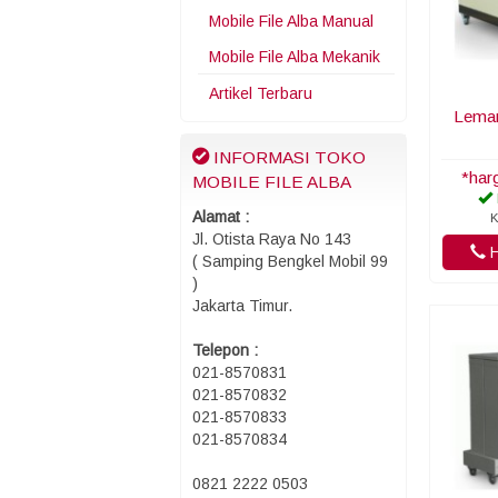
Mobile File Alba Manual
Mobile File Alba Mekanik
Artikel Terbaru
Lemar
INFORMASI TOKO
*har
MOBILE FILE ALBA
Alamat :
K
Jl. Otista Raya No 143
H
( Samping Bengkel Mobil 99
)
Jakarta Timur.
Telepon :
021-8570831
021-8570832
021-8570833
021-8570834
0821 2222 0503