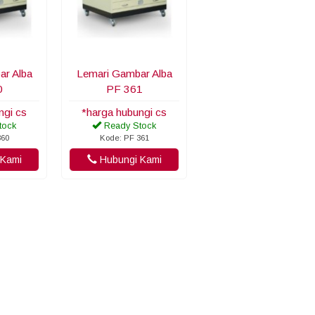
ar Alba
Lemari Gambar Alba
0
PF 361
ngi cs
*harga hubungi cs
tock
Ready Stock
360
Kode: PF 361
Kami
Hubungi Kami