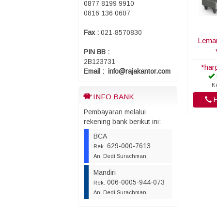
0877 8199 9910
0816 136 0607
Fax :
021-8570830
Lemar
PIN BB :
2B123731
*har
Email : info@rajakantor.com
K
INFO BANK
H
Pembayaran melalui
rekening bank berikut ini:
BCA
629-000-7613
Rek.
An. Dedi Surachman
Mandiri
006-0005-944-073
Rek.
An. Dedi Surachman