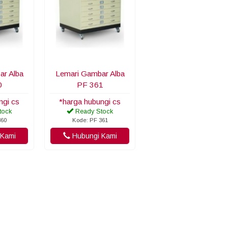
ar Alba
Lemari Gambar Alba
0
PF 361
ngi cs
*harga hubungi cs
tock
Ready Stock
360
Kode: PF 361
Kami
Hubungi Kami