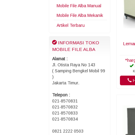
Mobile File Alba Manual
Mobile File Alba Mekanik
Artikel Terbaru
INFORMASI TOKO
Lemar
MOBILE FILE ALBA
Alamat :
*har
Jl. Otista Raya No 143
( Samping Bengkel Mobil 99
K
)
H
Jakarta Timur.
Telepon :
021-8570831
021-8570832
021-8570833
021-8570834
0821 2222 0503