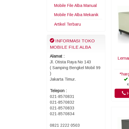
Mobile File Alba Manual
Mobile File Alba Mekanik
Artikel Terbaru
INFORMASI TOKO
MOBILE FILE ALBA
Alamat :
Lemar
Jl. Otista Raya No 143
( Samping Bengkel Mobil 99
)
*har
Jakarta Timur.
K
Telepon :
H
021-8570831
021-8570832
021-8570833
021-8570834
0821 2222 0503