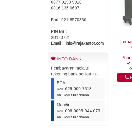
0877 8199 9910
0816 136 0607
Fax :
021-8570830
PIN BB :
2B123731
Lemar
Email : info@rajakantor.com
*har
INFO BANK
Pembayaran melalui
K
rekening bank berikut ini:
H
BCA
629-000-7613
Rek.
An. Dedi Surachman
Mandiri
006-0005-944-073
Rek.
An. Dedi Surachman