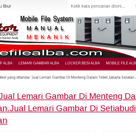
 libur
IP ALBA
LEMARI GAMBAR ALBA
LOCKER BESI ALBA
MOBILE FILE AL
tikel yang ditandai 'Jual Lemari Gambar Di Menteng Dalam Tebet Jakarta Selatan.
Jual Lemari Gambar Di Menteng Da
an.Jual Lemari Gambar Di Setiabudi
an