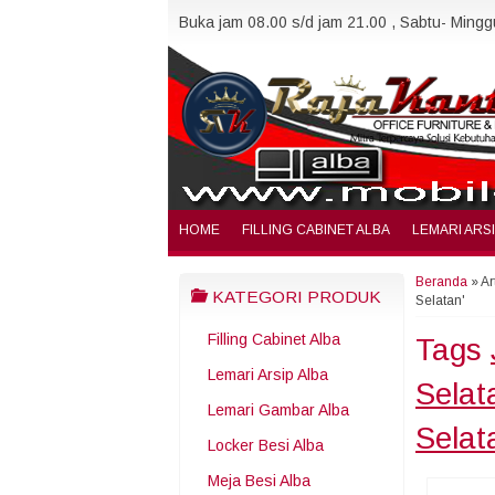
Buka jam 08.00 s/d jam 21.00 , Sabtu- Minggu
HOME
FILLING CABINET ALBA
LEMARI ARS
Beranda
»
Ar
KATEGORI PRODUK
Selatan'
Filling Cabinet Alba
Tags
Lemari Arsip Alba
Selat
Lemari Gambar Alba
Selat
Locker Besi Alba
Meja Besi Alba