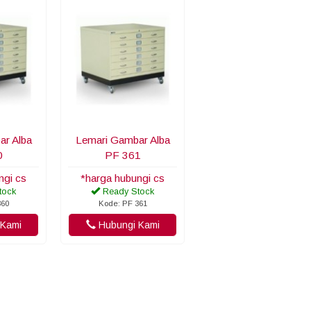
ar Alba
Lemari Gambar Alba
0
PF 361
ngi cs
*harga hubungi cs
tock
Ready Stock
360
Kode: PF 361
Kami
Hubungi Kami