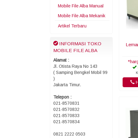
Mobile File Alba Manual
Mobile File Alba Mekanik
Artikel Terbaru
INFORMASI TOKO
Lemar
MOBILE FILE ALBA
Alamat :
*har
Jl. Otista Raya No 143
( Samping Bengkel Mobil 99
K
)
H
Jakarta Timur.
Telepon :
021-8570831
021-8570832
021-8570833
021-8570834
0821 2222 0503