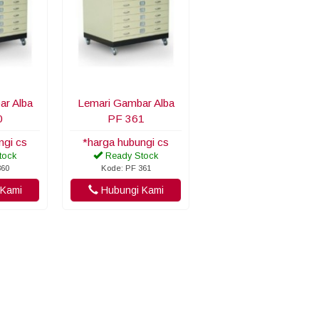
ar Alba
Lemari Gambar Alba
0
PF 361
ngi cs
*harga hubungi cs
tock
Ready Stock
360
Kode: PF 361
Kami
Hubungi Kami