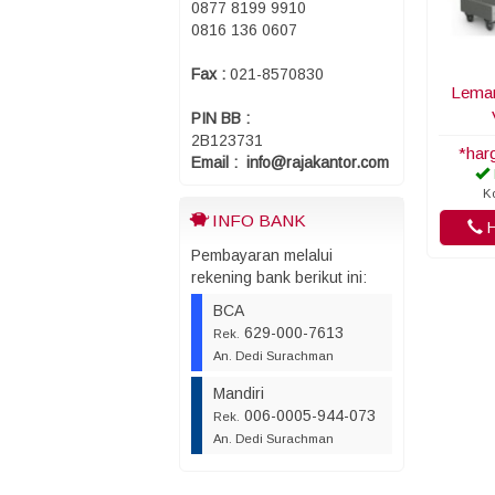
0877 8199 9910
0816 136 0607
Fax :
021-8570830
Lemar
PIN BB :
2B123731
*har
Email : info@rajakantor.com
K
INFO BANK
H
Pembayaran melalui
rekening bank berikut ini:
BCA
629-000-7613
Rek.
An. Dedi Surachman
Mandiri
006-0005-944-073
Rek.
An. Dedi Surachman