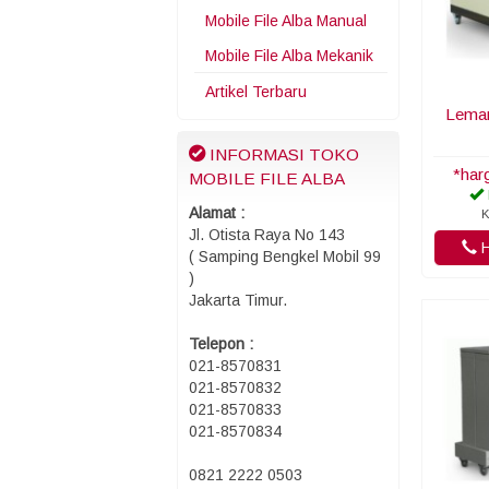
Mobile File Alba Manual
Mobile File Alba Mekanik
Artikel Terbaru
Lemar
INFORMASI TOKO
*har
MOBILE FILE ALBA
Alamat :
K
Jl. Otista Raya No 143
H
( Samping Bengkel Mobil 99
)
Jakarta Timur.
Telepon :
021-8570831
021-8570832
021-8570833
021-8570834
0821 2222 0503