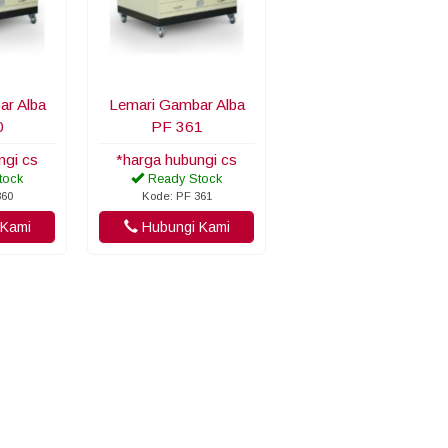
ar Alba
Lemari Gambar Alba
0
PF 361
ngi cs
*harga hubungi cs
tock
Ready Stock
360
Kode: PF 361
Kami
Hubungi Kami