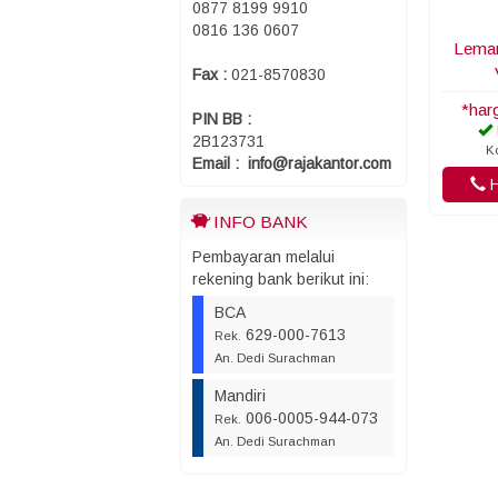
0877 8199 9910
0816 136 0607
Lemar
Fax :
021-8570830
*har
PIN BB :
2B123731
K
Email : info@rajakantor.com
H
INFO BANK
Pembayaran melalui
rekening bank berikut ini:
BCA
629-000-7613
Rek.
An. Dedi Surachman
Mandiri
006-0005-944-073
Rek.
An. Dedi Surachman