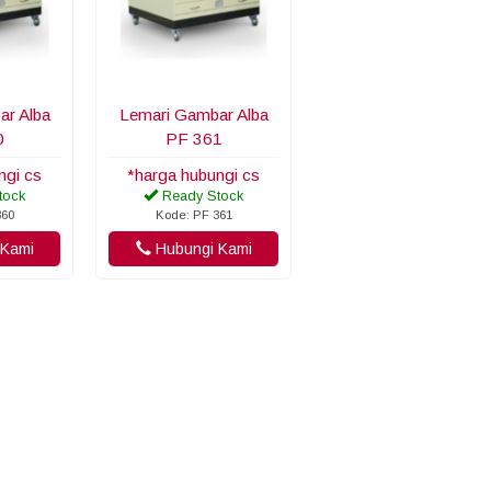
ar Alba
Lemari Gambar Alba
0
PF 361
ngi cs
*harga hubungi cs
tock
Ready Stock
360
Kode: PF 361
Kami
Hubungi Kami