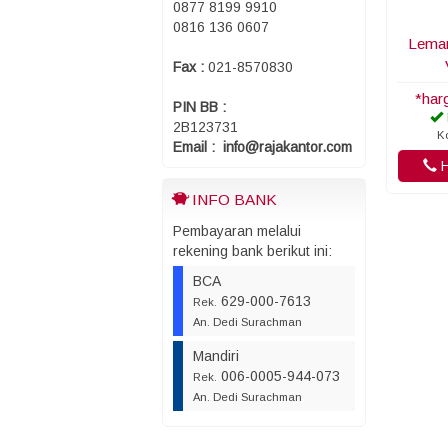
0877 8199 9910
0816 136 0607
Lemar
Fax :
021-8570830
*har
PIN BB :
2B123731
K
Email : info@rajakantor.com
H
INFO BANK
Pembayaran melalui
rekening bank berikut ini:
BCA
629-000-7613
Rek.
An. Dedi Surachman
Mandiri
006-0005-944-073
Rek.
An. Dedi Surachman