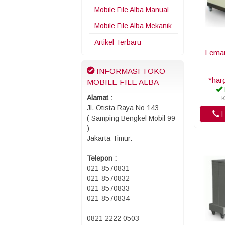
Mobile File Alba Manual
Mobile File Alba Mekanik
Artikel Terbaru
Lemar
INFORMASI TOKO
*har
MOBILE FILE ALBA
Alamat :
K
Jl. Otista Raya No 143
H
( Samping Bengkel Mobil 99
)
Jakarta Timur.
Telepon :
021-8570831
021-8570832
021-8570833
021-8570834
0821 2222 0503