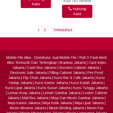
Kode: CRZ 108 WDB
Kami
Hubungi
Kami
1
2
Selanjutnya
Mobile File Alba
- Distributor Jual Mobile File / Roll O Pack Merk
Alba Termurah Dan Terlengkap
|
Brankas Jakarta
|
Card Index
Jakarta
|
Cash Box Jakarta
|
Direction Cabinet Jakarta
|
Electronic Safe Jakarta
|
Filling Cabinet Jakarta
|
Fire Proof
Jakarta
|
Flip Chart Jakarta
|
Kursi Bar & Cafe Jakarta
|
Kursi
Hadap Jakarta
|
Kursi Kantor Jakarta
|
Kursi Kuliah Jakarta
|
Kursi Lipat Jakarta
|
Kursi Susun Jakarta
|
Kursi Tunggu Jakarta
|
Lemari Arsip Jakarta
|
Lemari Gambar Jakarta
|
Locker Cabinet
Jakarta
|
Mail Box Jakarta
|
Meja Dan Mesin Gambar Jakarta
|
Meja Kantor Jakarta
|
Meja Ketik Jakarta
|
Meja Lipat Jakarta
|
Mesin Absensi Jakarta
|
Mesin Binding Jakarta
|
Mesin Fax