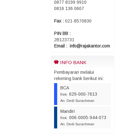
0877 8199 9910
0816 136 0607
Fax :
021-8570830
PIN BB :
2B123731
Email : info@rajakantor.com
INFO BANK
Pembayaran melalui
rekening bank berikut ini:
BCA
629-000-7613
Rek.
An. Dedi Surachman
Mandiri
006-0005-944-073
Rek.
An. Dedi Surachman